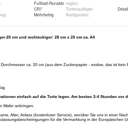
r
:
Fußball-Ronaldo
region
:
CR7
Tortenaufleger-
Detai
ung
:
Mehrfarbig
Konfigurator
: