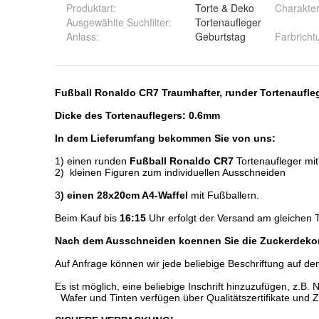
Produktart
:
Torte & Deko
Charakte
Ausgewählte Suchfilter
:
Tortenaufleger
Anlass
:
Geburtstag
Farbricht