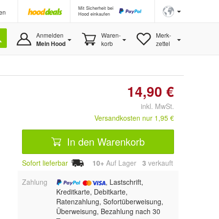
Mit Sicherheit bei
en
Hood einkaufen
Anmelden
Waren-
Merk-
Mein Hood
korb
zettel
14,90 €
inkl. MwSt.
Versandkosten nur 1,95 €
In den Warenkorb
Sofort lieferbar
10+
Auf Lager
3
 verkauft
Zahlung
, Lastschrift,
Kreditkarte, Debitkarte,
Ratenzahlung, Sofortüberweisung,
Überweisung, Bezahlung nach 30