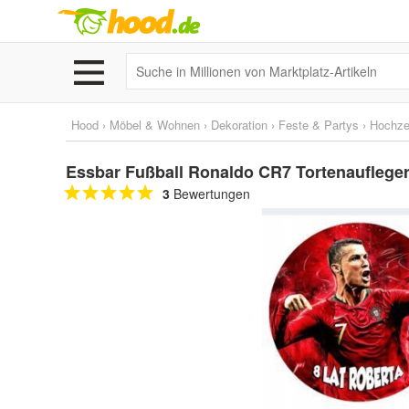
Hood
›
Möbel & Wohnen
›
Dekoration
›
Feste & Partys
›
Hochze
Essbar Fußball Ronaldo CR7 Tortenaufleger 
3
Bewertungen