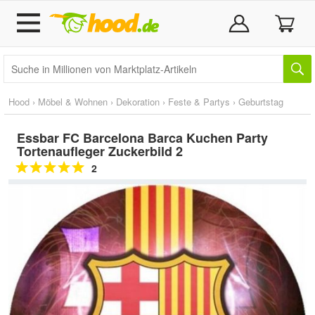
Hood
›
Möbel & Wohnen
›
Dekoration
›
Feste & Partys
›
Geburtstag
Essbar FC Barcelona Barca Kuchen Party
Tortenaufleger Zuckerbild 2
2