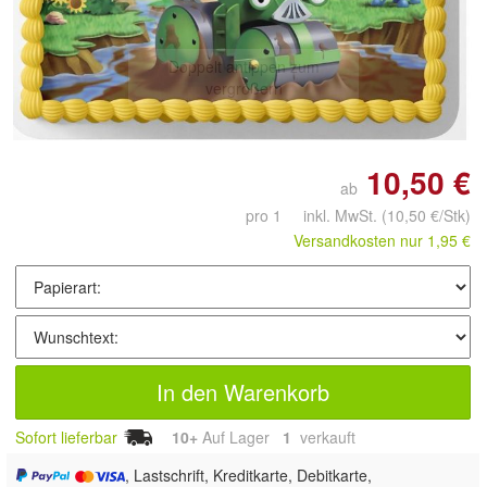
Doppelt antippen zum
vergrößern
10,50 €
ab
pro 1 inkl. MwSt.
(10,50 €/Stk)
Versandkosten nur 1,95 €
In den Warenkorb
Sofort lieferbar
10+
Auf Lager
1
 verkauft
, Lastschrift, Kreditkarte, Debitkarte,