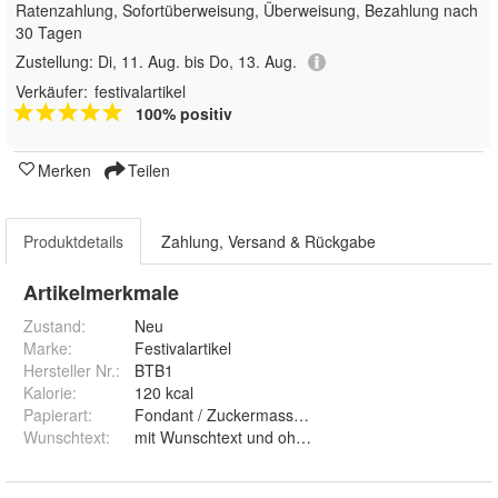
Ratenzahlung, Sofortüberweisung, Überweisung, Bezahlung nach
30 Tagen
Zustellung:
Di, 11. Aug. bis Do, 13. Aug.
Verkäufer:
festivalartikel
100% positiv
Merken
Teilen
Produktdetails
Zahlung, Versand & Rückgabe
Artikelmerkmale
Zustand:
Neu
Marke:
Festivalartikel
Hersteller Nr.:
BTB1
Kalorie
:
120 kcal
Papierart
:
Fondant / Zuckermasse und Premium Papie
Wunschtext
:
mit Wunschtext und ohne Wunschtext