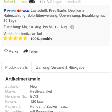
Sofort lieferbar
10+
Auf Lager
1
 verkauft
, Lastschrift, Kreditkarte, Debitkarte,
Ratenzahlung, Sofortüberweisung, Überweisung, Bezahlung nach
30 Tagen
Zustellung:
Mo, 10. Aug. bis Mi, 12. Aug.
Verkäufer:
festivalartikel
100% positiv
Merken
Teilen
Produktdetails
Zahlung, Versand & Rückgabe
Artikelmerkmale
Zustand:
Neu
Marke:
Festivalartikel
Hersteller Nr.:
BLY3
Kalorie
:
120 kcal
Papierart
:
Fondant / Zuckermasse und Premium Papie
Wunschtext
:
mit Wunschtext und ohne Wunschtext