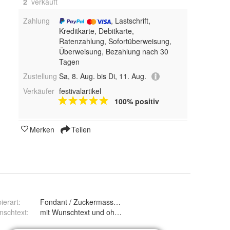
2
 verkauft
Zahlung
, Lastschrift,
Kreditkarte, Debitkarte,
Ratenzahlung, Sofortüberweisung,
Überweisung, Bezahlung nach 30
Tagen
Zustellung
Sa, 8. Aug. bis Di, 11. Aug.
Verkäufer
festivalartikel
100% positiv
Merken
Teilen
ierart
:
Fondant / Zuckermasse und Premium Papieroblate 0,6m
nschtext
:
mit Wunschtext und ohne Wunschtext