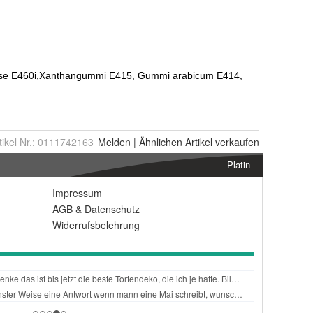
tikel Nr.:
0111742163
Melden
|
Ähnlichen
Artikel verkaufen
Platin
Impressum
AGB
&
Datenschutz
Widerrufsbelehrung