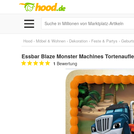
Hood
›
Möbel & Wohnen
›
Dekoration
›
Feste & Partys
›
Geburt
Essbar Blaze Monster Machines Tortenaufleg
1
Bewertung