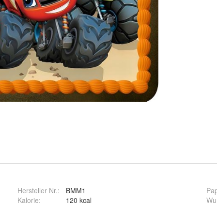
Hersteller Nr.:
BMM1
Pap
Kalorie
:
120 kcal
Wu