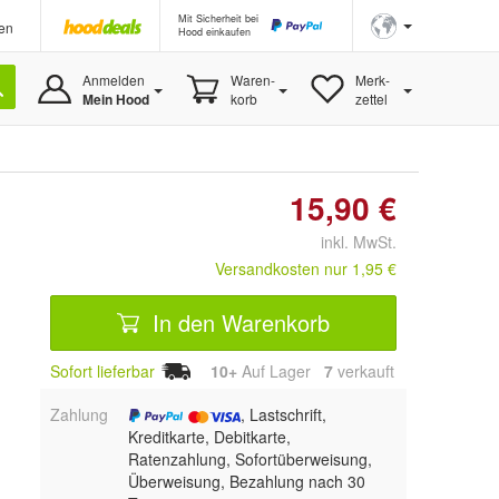
Mit Sicherheit bei
en
Hood einkaufen
Anmelden
Waren-
Merk-
Mein Hood
korb
zettel
15,90 €
inkl. MwSt.
Versandkosten nur 1,95 €
In den Warenkorb
Sofort lieferbar
10+
Auf Lager
7
 verkauft
Zahlung
, Lastschrift,
Kreditkarte, Debitkarte,
Ratenzahlung, Sofortüberweisung,
Überweisung, Bezahlung nach 30