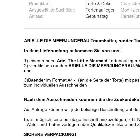
Produktart
:
Torte & Deko
Charakte
Ausgewählte Suchfilter
:
Tortenaufleger
Modifizier
Anlass
:
Geburtstag
Herstellu