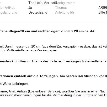
r
:
The Little Mermaid Ariel
Konfigurator
:
ter Artikel
:
Ja
Thema
:
ARIE
ngsland und -
Deutschland
Anleitung für
Bitte