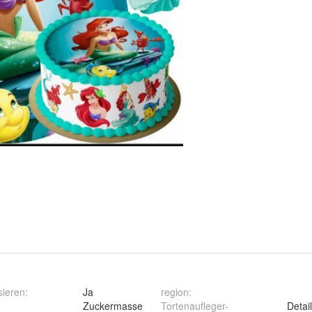
sieren
:
Ja
region
:
Zuckermasse
Tortenaufleger-
Detai