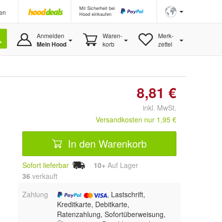
Mit Sicherheit bei
en
Hood einkaufen
Anmelden
Waren-
Merk-
Mein Hood
korb
zettel
8,81 €
inkl. MwSt.
Versandkosten nur 1,95 €
In den Warenkorb
Sofort lieferbar
10+
Auf Lager
36
 verkauft
Zahlung
, Lastschrift,
Kreditkarte, Debitkarte,
Ratenzahlung, Sofortüberweisung,