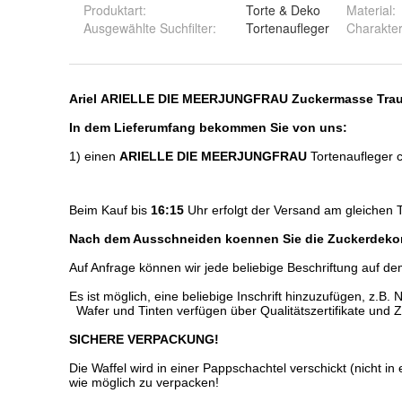
Produktart
:
Torte & Deko
Material
:
Ausgewählte Suchfilter
:
Tortenaufleger
Charakte