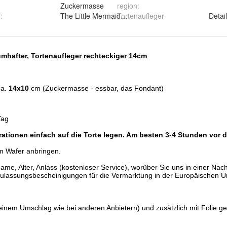
Zuckermasse
region
:
r
:
The Little Mermaid Ariel
Tortenaufleger-
Detai