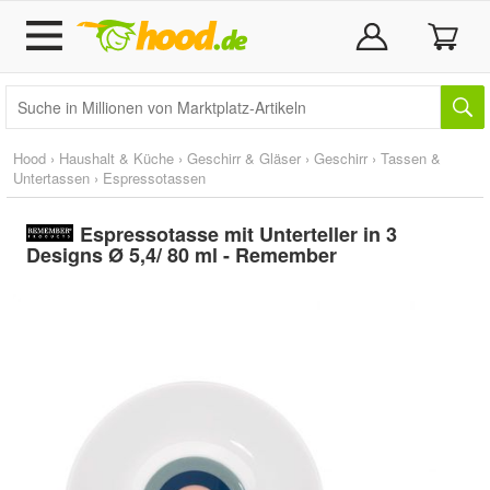
Hood
›
Haushalt & Küche
›
Geschirr & Gläser
›
Geschirr
›
Tassen &
Untertassen
›
Espressotassen
Espressotasse mit Unterteller in 3
Designs Ø 5,4/ 80 ml - Remember