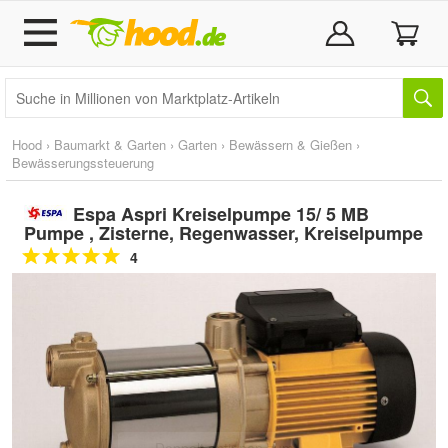
Hood
›
Baumarkt & Garten
›
Garten
›
Bewässern & Gießen
›
Bewässerungssteuerung
Espa Aspri Kreiselpumpe 15/ 5 MB
Pumpe , Zisterne, Regenwasser, Kreiselpumpe
4
Doppelt antippen zum