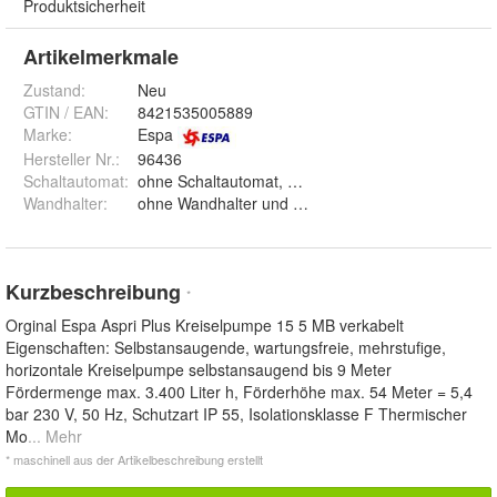
Produktsicherheit
Artikelmerkmale
Zustand:
Neu
GTIN / EAN:
8421535005889
Marke:
Espa
Hersteller Nr.:
96436
Schaltautomat
:
ohne Schaltautomat, mit Kit 02-4 und mit AM2E
Wandhalter
:
ohne Wandhalter und mit Wandhalter
Kurzbeschreibung
*
Orginal Espa Aspri Plus Kreiselpumpe 15 5 MB verkabelt
Eigenschaften: Selbstansaugende, wartungsfreie, mehrstufige,
horizontale Kreiselpumpe selbstansaugend bis 9 Meter
Fördermenge max. 3.400 Liter h, Förderhöhe max. 54 Meter = 5,4
bar 230 V, 50 Hz, Schutzart IP 55, Isolationsklasse F Thermischer
Mo
... Mehr
* maschinell aus der Artikelbeschreibung erstellt