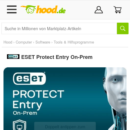
Hood
›
Computer
›
Software
›
Tools & Hilfsprogramme
ESET Protect Entry On-Prem
Doppelt antippen zum