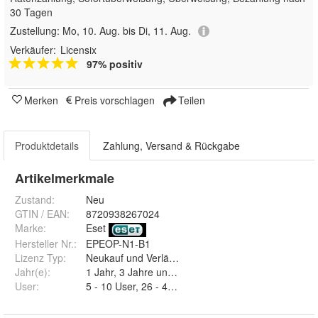
30 Tagen
Zustellung:
Mo, 10. Aug. bis Di, 11. Aug.
Verkäufer:
Licensix
97% positiv
Merken
Preis vorschlagen
Teilen
Produktdetails
Zahlung, Versand & Rückgabe
Artikelmerkmale
Zustand:
Neu
GTIN / EAN:
8720938267024
Marke:
Eset
Hersteller Nr.:
EPEOP-N1-B1
Lizenz Typ
:
Neukauf und Verlängerung
Jahr(e)
:
1 Jahr, 3 Jahre und 2 Jahre
User
:
5 - 1