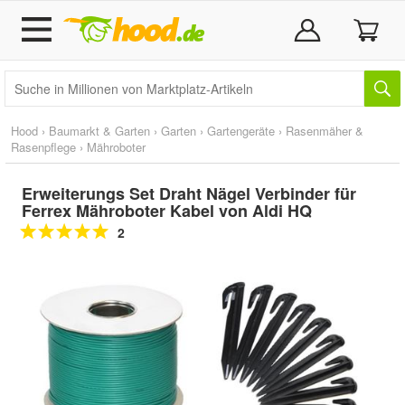
Hood
›
Baumarkt & Garten
›
Garten
›
Gartengeräte
›
Rasenmäher &
Rasenpflege
›
Mähroboter
Erweiterungs Set Draht Nägel Verbinder für
Ferrex Mähroboter Kabel von Aldi HQ
2