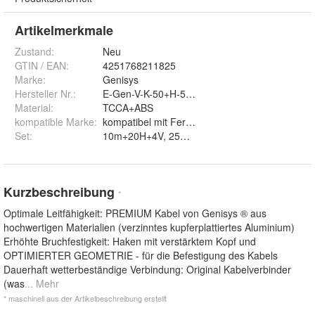
Artikelmerkmale
Zustand:
Neu
GTIN / EAN:
4251768211825
Marke:
Genisys
Hersteller Nr.:
E-Gen-V-K-50+H-50+314-6-Fer
Material
:
TCCA+ABS
kompatible Marke
:
kompatibel mit Ferrex®
Set
:
Kurzbeschreibung
*
Optimale Leitfähigkeit: PREMIUM Kabel von Genisys ® aus
hochwertigen Materialien (verzinntes kupferplattiertes Aluminium)
Erhöhte Bruchfestigkeit: Haken mit verstärktem Kopf und
OPTIMIERTER GEOMETRIE - für die Befestigung des Kabels
Dauerhaft wetterbeständige Verbindung: Original Kabelverbinder
(was
... Mehr
* maschinell aus der Artikelbeschreibung erstellt