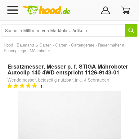
Hood
›
Baumarkt & Garten
›
Garten
›
Gartengeräte
›
Rasenmäher &
Rasenpflege
›
Mähroboter
Ersatzmesser, Messer p. f. STIGA Mähroboter
Autoclip 140 4WD entspricht 1126-9143-01
Wendemesser, beidseitig nutzbar, inkl. 4 Schrauben
1