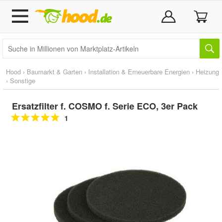
Hood
›
Baumarkt & Garten
›
Installation & Erneuerbare Energien
›
Heizung
›
Sonstige
Ersatzfilter f. COSMO f. Serie ECO, 3er Pack
1