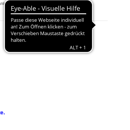
anismen
Einsatzort
:
Filter Teich