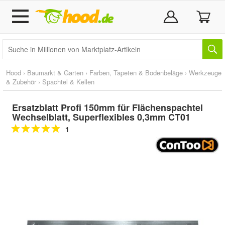
Hood
›
Baumarkt & Garten
›
Farben, Tapeten & Bodenbeläge
›
Werkzeuge
& Zubehör
›
Spachtel & Kellen
Ersatzblatt Profi 150mm für Flächenspachtel
Wechselblatt, Superflexibles 0,3mm CT01
1