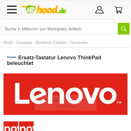
Hood
›
Computer
›
Notebook-Zubehör
›
Tastaturen
Ersatz-Tastatur Lenovo ThinkPad
beleuchtet
Doppelt antippen zum
vergrößern