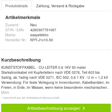
Produktdetails
Zahlung, Versand & Rückgabe
Artikelmerkmale
Zustand:
Neu
GTIN / EAN:
4260307751067
Marke:
easyelektro
Hersteller Nr.:
NYY-J1x10-50
Kurzbeschreibung
*
KUNSTSTOFFKABEL - CU-LEITER 0.6 1KV 50 meter
Starkstromkabel mit Kupferleitern nach VDE 0276, Teil 603 bis
5adrig, ab 7adrig nach VDE 0271, IEC 502, 0,6 1 KV - U m = 1,2 kV
Verwendung: Für feste Verlegung in Innenräumen, Kabelkanälen, im
Freien, in Erde, im Wasser, wenn keine besonderen mechanischen
...
Mehr
* maschinell aus der Artikelbeschreibung erstellt
Artikelbeschreibung anzeigen