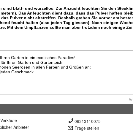
Ar
Verkäufe
06313110075
lich
er Anbieter
Frage stellen