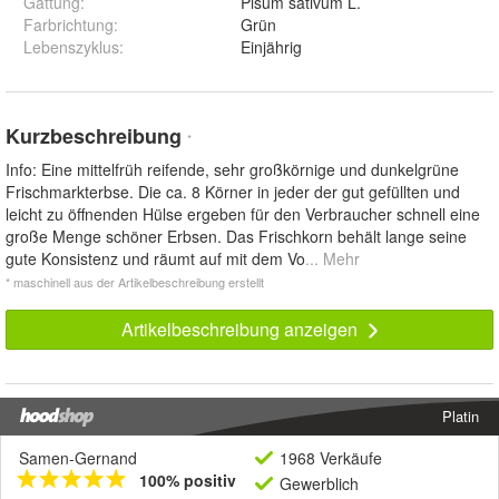
Gattung
:
Pisum sativum L.
Farbrichtung
:
Grün
Lebenszyklus
:
Einjährig
Kurzbeschreibung
*
Info: Eine mittelfrüh reifende, sehr großkörnige und dunkelgrüne
Frischmarkterbse. Die ca. 8 Körner in jeder der gut gefüllten und
leicht zu öffnenden Hülse ergeben für den Verbraucher schnell eine
große Menge schöner Erbsen. Das Frischkorn behält lange seine
gute Konsistenz und räumt auf mit dem Vo
... Mehr
* maschinell aus der Artikelbeschreibung erstellt
Artikelbeschreibung anzeigen
Platin
Samen-Gernand
1968 Verkäufe
100% positiv
Gewerblich