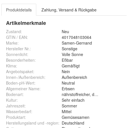
Produktdetails
Zahlung, Versand & Rückgabe
Artikelmerkmale
Zustand:
Neu
GTIN / EAN:
4017048103064
Marke:
Samen-Gernand
Hersteller Nr.:
Sonstige
Sonnenlicht
:
Volle Sonne
Besonderheiten
:
Eßbar
Klima
:
Gemäßigt
Angebotspaket
:
Nein
Innen-/Außenbereich
:
Außenbereich
Boden-pH-Wert
:
Neutral
Allgemeiner Name
:
Erbsen
Bodenart
:
nährstoffreicher, durchlässiger Bode
Kultur
:
Sehr einfach
Jahreszeit
:
Sommer
Wasserbedarf
:
Mittel
Produktart
:
Gemüsesamen
Herstellungsland und -region
:
Deutschland