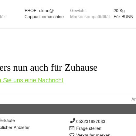
PROFI-clean@
Gewicht
:
20 Kg
für
:
Cappucinomaschine
Markenkompatibilität
:
Für BUNN
Ar
erkäufe
052231897083
lich
er Anbieter
Frage stellen
Verkäufer merken