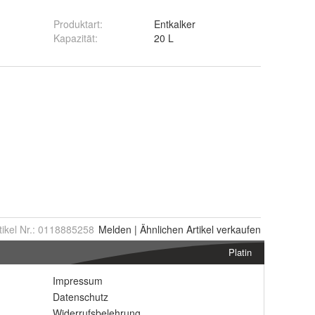
Produktart
:
Entkalker
Kapazität
:
20 L
tikel Nr.:
0118885258
Melden
|
Ähnlichen
Artikel verkaufen
Platin
Impressum
Datenschutz
Widerrufsbelehrung