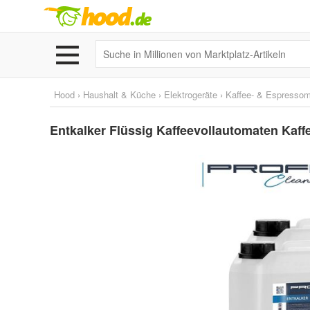
Hood
›
Haushalt & Küche
›
Elektrogeräte
›
Kaffee- & Espresso
Entkalker Flüssig Kaffeevollautomaten Kaff