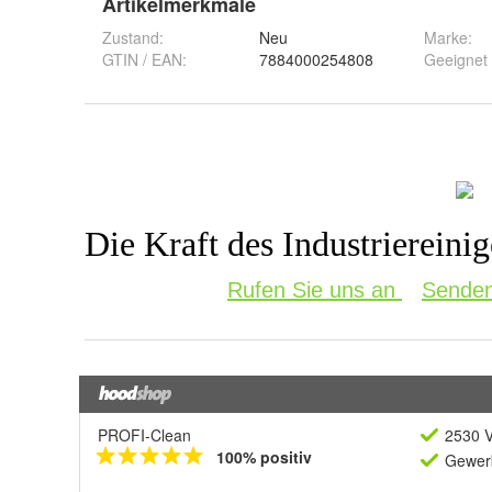
Artikelmerkmale
Zustand:
Neu
Marke:
GTIN / EAN:
7884000254808
Geeignet 
PROFI-Clean
2530 V
100% positiv
Gewerb