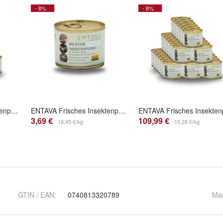
- 8%
- 8%
ENTAVA Frisches Insektenpüree 200g Dose (6er Pack) 100% Insekten, Igel-, Vogelfutter
ENTAVA Frisches Insektenpüree 200g Dose - 100% Insekten, Igelfutter, Vogelfutter
3,69 €
109,99 €
18,45 €/kg
15,28 €/kg
GTIN / EAN:
0740813320789
Ma