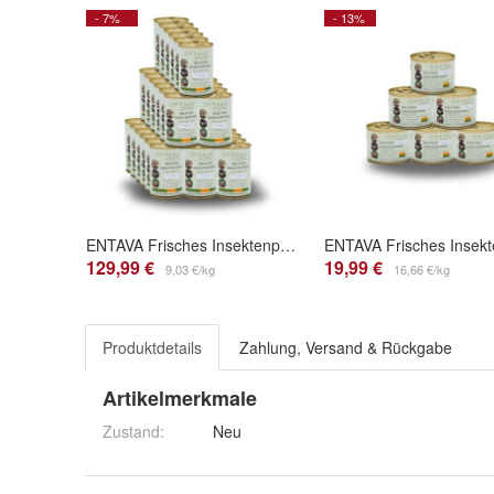
- 7%
- 13%
ENTAVA Frisches Insektenpüree 400g Dose (36er Pack) 100% Insekten, Igel-, Vogelfutter
129,99 €
19,99 €
9,03 €/kg
16,66 €/kg
Produktdetails
Zahlung, Versand & Rückgabe
Artikelmerkmale
Zustand:
Neu