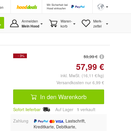
Mit Sicherheit bei
en
Hood einkaufen
Anmelden
Waren-
Merk-
Mein Hood
korb
zettel
- 3%
59,99 €
57,99 €
inkl. MwSt. (16,11 €/kg)
Versandkosten nur 6,99 €
In den Warenkorb
Sofort lieferbar
Auf Lager
1
 verkauft
Zahlung
, Lastschrift,
Kreditkarte, Debitkarte,