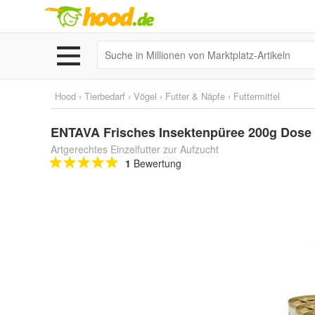
Hood
›
Tierbedarf
›
Vögel
›
Futter & Näpfe
›
Futtermittel
ENTAVA Frisches Insektenpüree 200g Dose (1
Artgerechtes Einzelfutter zur Aufzucht
1
Bewertung