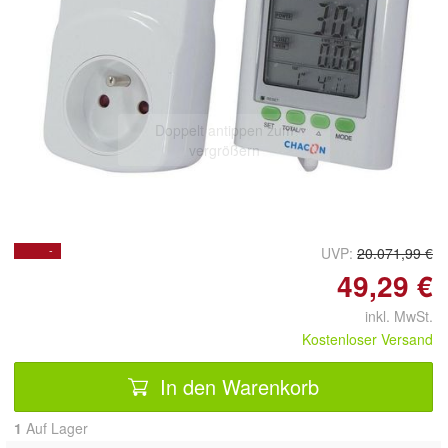
Doppelt antippen zum
vergrößern
-
UVP:
20.071,99 €
100%
49,29 €
inkl. MwSt.
Kostenloser Versand
In den Warenkorb
1
Auf Lager