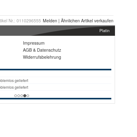
tikel Nr.:
0110296555
Melden
|
Ähnlichen
Artikel verkaufen
Platin
Impressum
AGB
&
Datenschutz
Widerrufsbelehrung