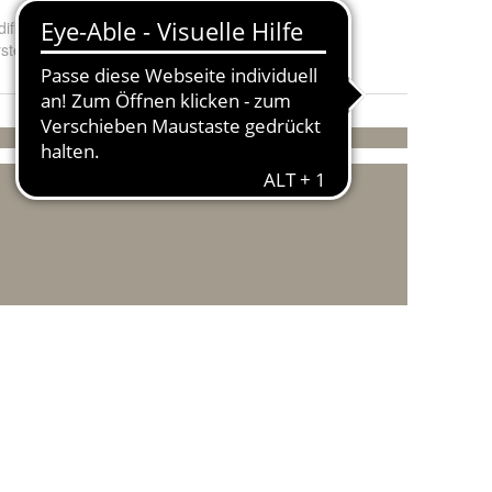
ifizierter Artikel
:
Ja
stellungsland und -region
:
Deutschland