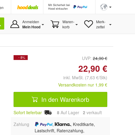
Mit Sicherheit bei
en
Hood einkaufen
Anmelden
Waren-
Merk-
Mein Hood
korb
zettel
- 8%
UVP:
24,90 €
22,90 €
inkl. MwSt. (7,63 €/Stk)
Versandkosten nur 1,99 €
In den Warenkorb
Sofort lieferbar
8
Auf Lager
2
 verkauft
Zahlung
,
, Kreditkarte,
Lastschrift, Ratenzahlung,