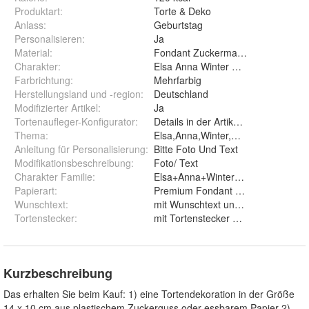
Produktart
:
Torte & Deko
Anlass
:
Geburtstag
Personalisieren
:
Ja
Material
:
Fondant Zuckermasse Oblate Zuck
Charakter
:
Elsa Anna Winter Märchen Eispala
Farbrichtung
:
Mehrfarbig
Herstellungsland und -region
:
Deutschland
Modifizierter Artikel
:
Ja
Tortenaufleger-Konfigurator
:
Details in der Artikelbeschreibung
Thema
:
Elsa,Anna,Winter,Märchen,Eispala
Anleitung für Personalisierung
:
Bitte Foto Und Text
Modifikationsbeschreibung
:
Foto/ Text
Charakter Familie
:
Elsa+Anna+Winter+Märchen+Eispa
Papierart
:
Wunschtext
:
mit Wunschtext und ohne Wunsc
Tortenstecker
:
mit Tortenstecker und ohne
Kurzbeschreibung
Das erhalten Sie beim Kauf: 1) eine Tortendekoration in der Größe
14 x 10 cm aus plastischem Zuckerguss oder essbarem Papier 2)