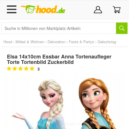
Hood
›
Möbel & Wohnen
›
Dekoration
›
Feste & Partys
›
Geburtstag
Elsa 14x10cm Essbar Anna Tortenaufleger
Torte Tortenbild Zuckerbild
3
Doppelt antippen zum