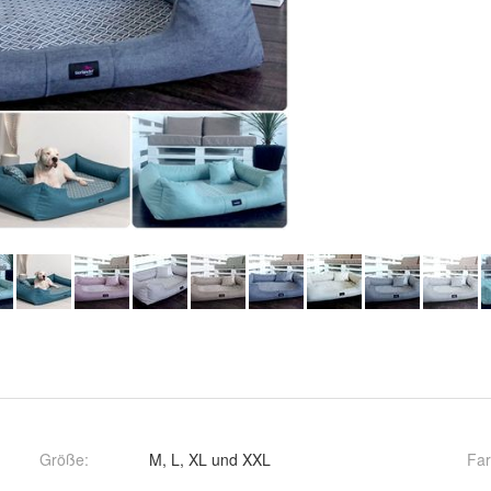
Größe
:
M, L, XL und XXL
Fa