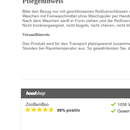
ZooBamBoo
1058 V
99% positiv
Gewerb