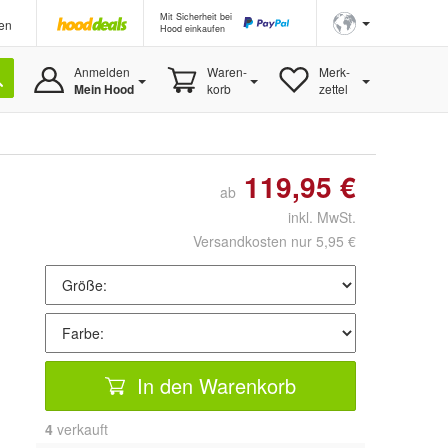
Mit Sicherheit bei
en
Hood einkaufen
Anmelden
Waren-
Merk-
Mein Hood
korb
zettel
119,95 €
ab
inkl. MwSt.
Versandkosten nur 5,95 €
In den Warenkorb
4
 verkauft