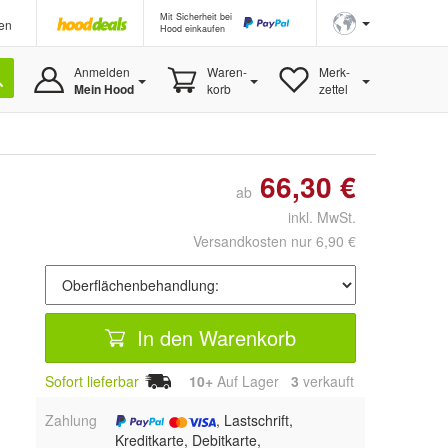
Mit Sicherheit bei
en
Hood einkaufen
Anmelden
Waren-
Merk-
Mein Hood
korb
zettel
66,30 €
ab
inkl. MwSt.
Versandkosten nur 6,90 €
In den Warenkorb
Sofort lieferbar
10+
Auf Lager
3
 verkauft
Zahlung
, Lastschrift,
Kreditkarte, Debitkarte,