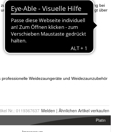
tikel Nr.:
0119367637
Melden
|
Ähnlichen
Artikel verkaufen
Platin