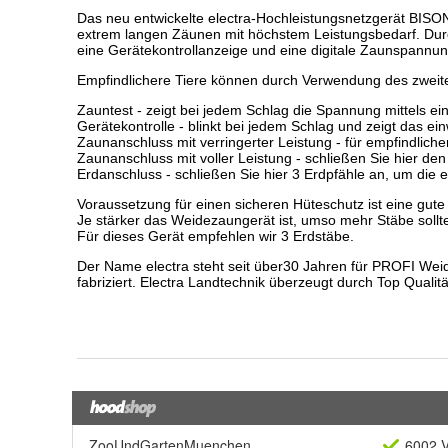
ZooUndGartenMuenchen
6002 V