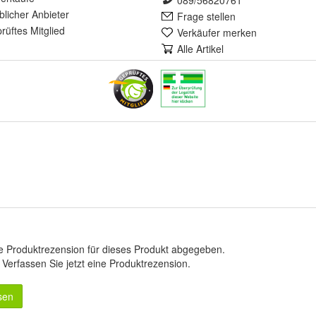
089/56820761
lich
er Anbieter
Frage stellen
rüft
es Mitglied
Verkäufer merken
Alle Artikel
e Produktrezension für dieses Produkt abgegeben.
.
Verfassen Sie jetzt eine Produktrezension
.
sen