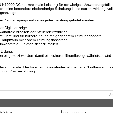
Ar
erkäufe