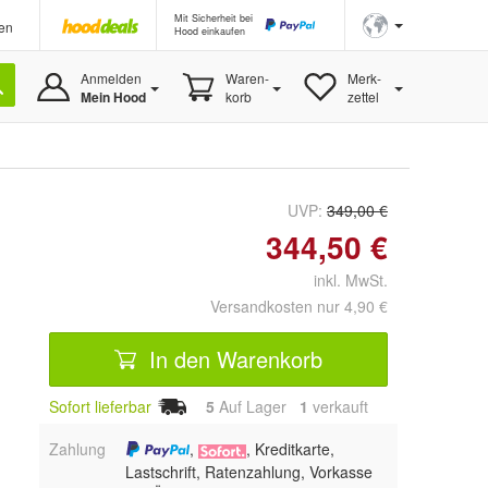
Mit Sicherheit bei
en
Hood einkaufen
Anmelden
Waren-
Merk-
Mein Hood
korb
zettel
UVP:
349,00 €
344,50 €
inkl. MwSt.
Versandkosten nur 4,90 €
In den Warenkorb
Sofort lieferbar
5
Auf Lager
1
 verkauft
Zahlung
,
, Kreditkarte,
Lastschrift, Ratenzahlung, Vorkasse