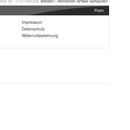
tikel Nr.:
0107589326
Melden
|
Ähnlichen
Artikel verkaufen
Platin
Impressum
Datenschutz
Widerrufsbelehrung