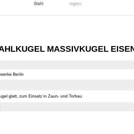
Stahl
region
: