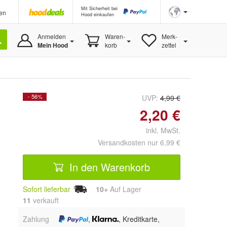
Mit Sicherheit bei
en
Hood einkaufen
Anmelden
Waren-
Merk-
Mein Hood
korb
zettel
- 56%
UVP:
4,99 €
2,20 €
inkl. MwSt.
Versandkosten nur 6,99 €
In den Warenkorb
Sofort lieferbar
10+
Auf Lager
11
 verkauft
Zahlung
,
, Kreditkarte,