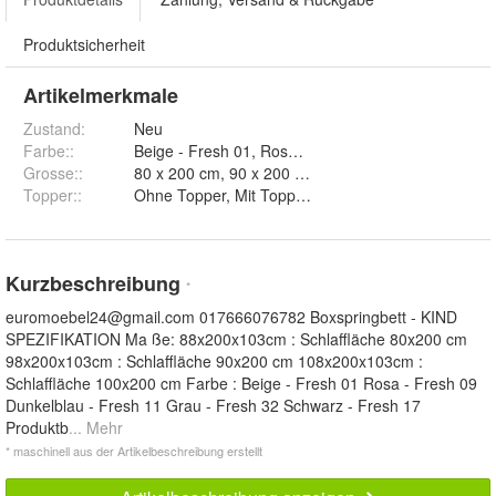
Produktsicherheit
Artikelmerkmale
Zustand:
Neu
Farbe:
:
Grosse:
:
80 x 200 cm, 90 x 200 cm und 100 x 200 cm
Topper:
:
Ohne Topper, Mit Topper T25 und Mit Topper V
Kurzbeschreibung
*
euromoebel24@gmail.com
017666076782 Boxspringbett - KIND
SPEZIFIKATION Ma ße: 88x200x103cm : Schlaffläche 80x200 cm
98x200x103cm : Schlaffläche 90x200 cm 108x200x103cm :
Schlaffläche 100x200 cm Farbe : Beige - Fresh 01 Rosa - Fresh 09
Dunkelblau - Fresh 11 Grau - Fresh 32 Schwarz - Fresh 17
Produktb
... Mehr
* maschinell aus der Artikelbeschreibung erstellt