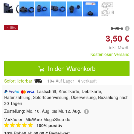
- 10%
3,90 €
3,50 €
inkl. MwSt.
Kostenloser Versand
In den Warenkorb
Sofort lieferbar
10+
Auf Lager
4
 verkauft
, Lastschrift, Kreditkarte, Debitkarte,
Ratenzahlung, Sofortüberweisung, Überweisung, Bezahlung nach
30 Tagen
Zustellung:
Mo, 10. Aug. bis Mi, 12. Aug.
Verkäufer:
MixWare-MegaShop-de
100% positiv
10%
Rabatt ab
50,00 €
Bestellwert.