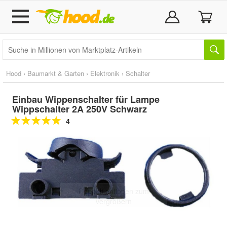
Hood
›
Baumarkt & Garten
›
Elektronik
›
Schalter
Einbau Wippenschalter für Lampe
Wippschalter 2A 250V Schwarz
4
Doppelt antippen zum
vergrößern