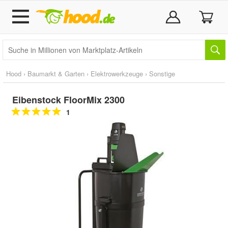
Hood
›
Baumarkt & Garten
›
Elektrowerkzeuge
›
Sonstige
Eibenstock FloorMix 2300
1