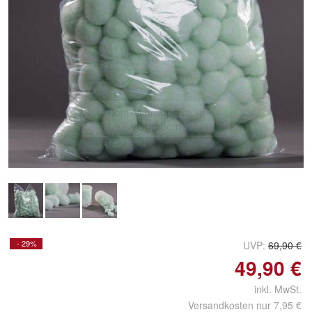
Doppelt antippen zum
vergrößern
- 29%
UVP:
69,90 €
49,90 €
inkl. MwSt.
Versandkosten nur 7,95 €