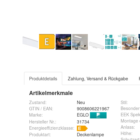
Produktdetails
Zahlung, Versand & Rückgabe
Artikelmerkmale
Zustand:
Neu
Stil
:
Besonder
GTIN / EAN:
9008606221967
EEK Spek
Marke:
EGLO
Montage e
Hersteller Nr.:
31734
Anlass
:
Energieeffizienzklasse:
Höhe
:
Produktart
:
Deckenlampe
Schutzart