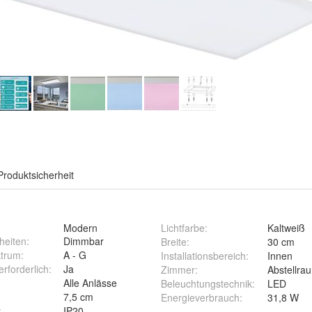
Produktsicherheit
Modern
Lichtfarbe
:
Kaltweiß
heiten
:
Dimmbar
Breite
:
30 cm
trum
:
A - G
Installationsbereich
:
Innen
rforderlich
:
Ja
Zimmer
:
Abstellr
Alle Anlässe
Beleuchtungstechnik
:
LED
7,5 cm
Energieverbrauch
:
31,8 W
:
IP20