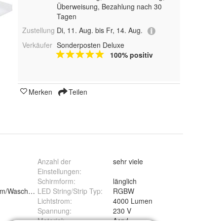
Überweisung, Bezahlung nach 30
Tagen
Zustellung
Di, 11. Aug. bis Fr, 14. Aug.
Verkäufer
Sonderposten Deluxe
100% positiv
Merken
Teilen
Anzahl der
sehr viele
Einstellungen
:
Schirmform
:
länglich
LED String/Strip Typ
:
RGBW
aum/Waschraum
Lichtstrom
:
4000 Lumen
Spannung
:
230 V
Material
:
Acryl