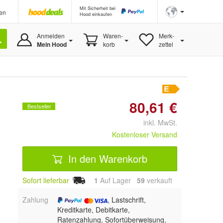
Mit Sicherheit bei
en
Hood einkaufen
Anmelden
Waren-
Merk-
Mein Hood
korb
zettel
80,61 €
Bestseller
inkl. MwSt.
Kostenloser Versand
In den Warenkorb
Sofort lieferbar
1
Auf Lager
59
 verkauft
Zahlung
, Lastschrift,
Kreditkarte, Debitkarte,
Ratenzahlung, Sofortüberweisung,