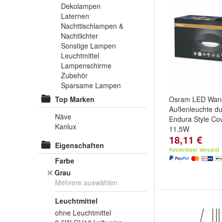
Dekolampen
Laternen
Nachttischlampen &
Nachtlichter
Sonstige Lampen
Leuchtmittel
Lampenschirme
Zubehör
Sparsame Lampen
Top Marken
Osram LED Wand
Außenleuchte du
Näve
Endura Style Co
Kanlux
11,5W
18,11 €
Eigenschaften
Kostenloser Versand
Farbe
Grau
Mehrere auswählen
Leuchtmittel
ohne Leuchtmittel