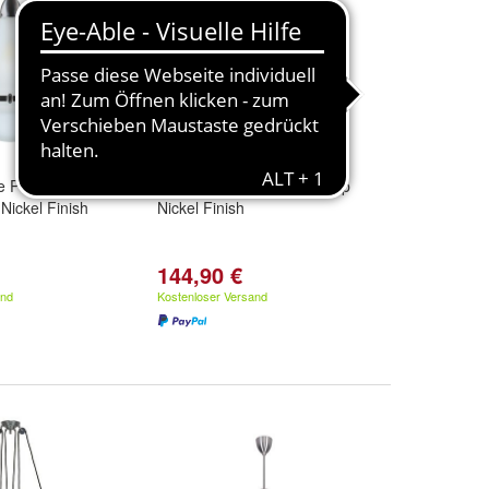
e PS54-
Deckenleuchte PS64-171op
ickel Finish
Nickel Finish
144,90 €
and
Kostenloser Versand