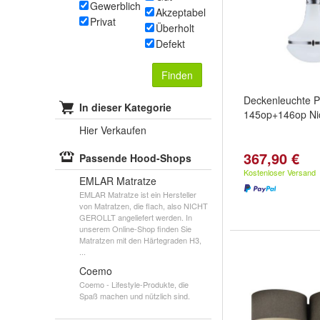
Gewerblich
Akzeptabel
Privat
Überholt
Defekt
Finden
Deckenleuchte 
In dieser Kategorie
145op+146op Nic
Hier Verkaufen
367,90 €
Passende Hood-Shops
Kostenloser Versand
EMLAR Matratze
EMLAR Matratze ist ein Hersteller
von Matratzen, die flach, also NICHT
GEROLLT angeliefert werden. In
unserem Online-Shop finden Sie
Matratzen mit den Härtegraden H3,
...
Coemo
Coemo - Lifestyle-Produkte, die
Spaß machen und nützlich sind.