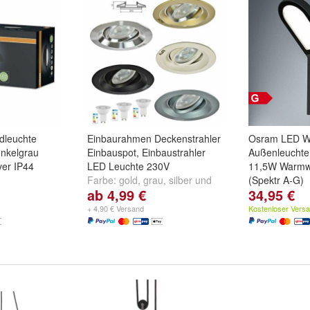
leuchte
Einbaurahmen Deckenstrahler
Osram LED W
nkelgrau
Einbauspot, Einbaustrahler
Außenleuchte
ver IP44
LED Leuchte 230V
11,5W Warmw
Farbe:
gold
,
grau
,
silber
und
(Spektr A-G)
ab 4,99 €
34,95 €
weitere ...
+ 4,90 € Versand
Kostenloser Vers