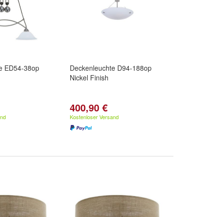
e ED54-38op
Deckenleuchte D94-188op
Nickel Finish
400,90 €
and
Kostenloser Versand