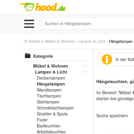
73 Artikel in
Möbel & Wohnen
›
Lampen & Licht
›
Hängelampen
Kategorie
In der K
Möbel & Wohnen
Lampen & Licht
Deckenlampen
Hängeleuchten, gü
Hängelampen
Wandlampen
Im Bereich "Möbel 
Tischlampen
starten bei günstige
Stehlampen
Schreibtischlampen
Strahler & Spots
Suche speichern
Fluter
Badleuchten
Arbeitsleuchten