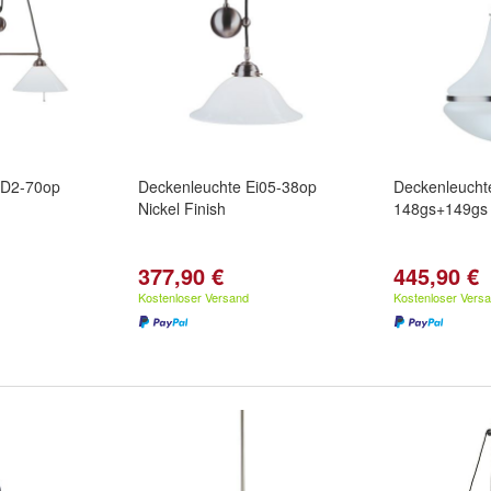
ED2-70op
Deckenleuchte Ei05-38op
Deckenleucht
Nickel Finish
148gs+149gs N
377,90 €
445,90 €
Kostenloser Versand
Kostenloser Vers