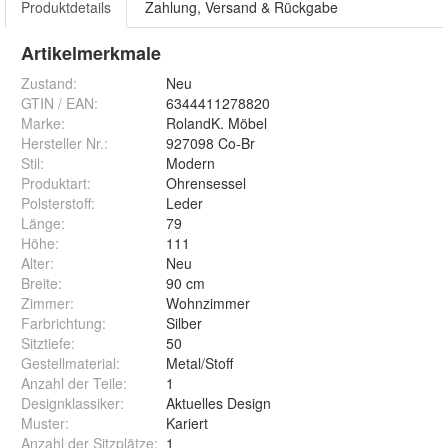
Produktdetails
Zahlung, Versand & Rückgabe
Artikelmerkmale
Zustand:
Neu
GTIN / EAN:
6344411278820
Marke:
RolandK. Möbel
Hersteller Nr.:
927098 Co-Br
Stil
:
Modern
Produktart
:
Ohrensessel
Polsterstoff
:
Leder
Länge
:
79
Höhe
:
111
Alter
:
Neu
Breite
:
90 cm
Zimmer
:
Wohnzimmer
Farbrichtung
:
Silber
Sitztiefe
:
50
Gestellmaterial
:
Metal/Stoff
Anzahl der Teile
:
1
Designklassiker
:
Aktuelles Design
Muster
:
Kariert
Anzahl der Sitzplätze
:
1