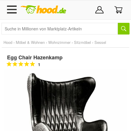
Hood
›
Möbel & Wohnen
›
Wohnzimmer
›
Sitzmöbel
›
Sessel
Egg Chair Hazenkamp
1