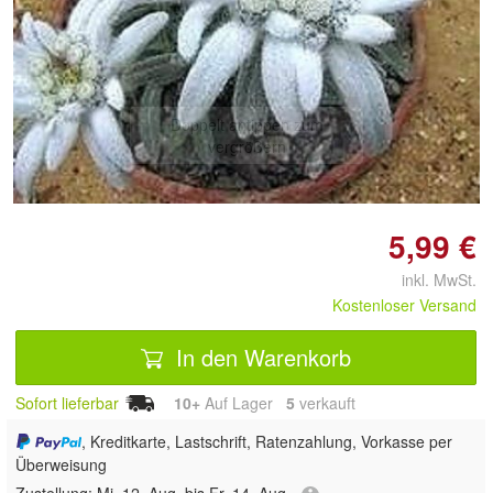
Doppelt antippen zum
vergrößern
5,99 €
inkl. MwSt.
Kostenloser Versand
In den Warenkorb
Sofort lieferbar
10+
Auf Lager
5
 verkauft
, Kreditkarte, Lastschrift, Ratenzahlung, Vorkasse per
Überweisung