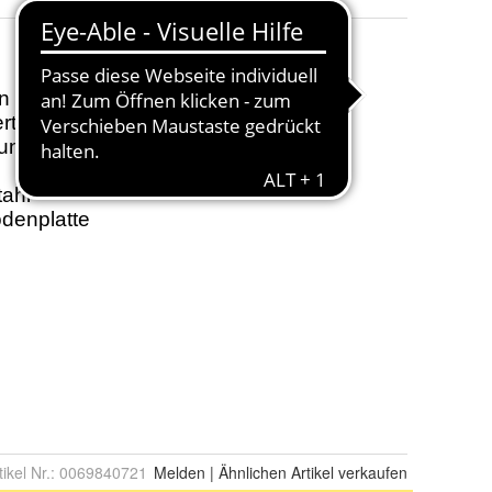
tikel Nr.:
0069840721
Melden
|
Ähnlichen
Artikel verkaufen