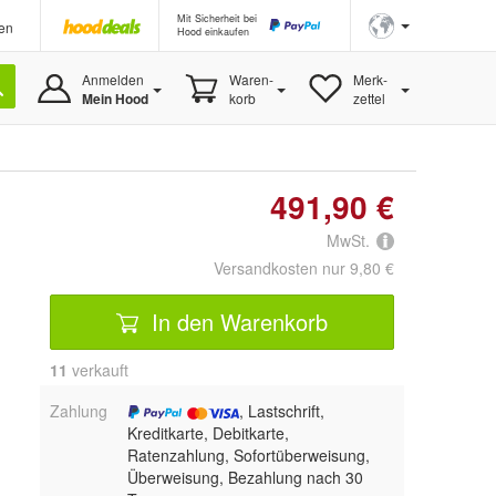
Mit Sicherheit bei
en
Hood einkaufen
Anmelden
Waren-
Merk-
Mein Hood
korb
zettel
491,90 €
MwSt.
Versandkosten nur 9,80 €
In den Warenkorb
11
 verkauft
Zahlung
, Lastschrift,
Kreditkarte, Debitkarte,
Ratenzahlung, Sofortüberweisung,
Überweisung, Bezahlung nach 30