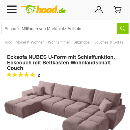
Hood
›
Möbel & Wohnen
›
Wohnzimmer
›
Sitzmöbel
›
Couches & Sofas
Ecksofa NUBES U-Form mit Schlaffunktion,
Eckcouch mit Bettkasten Wohnlandschaft
Couch
2
Doppelt antippen zum