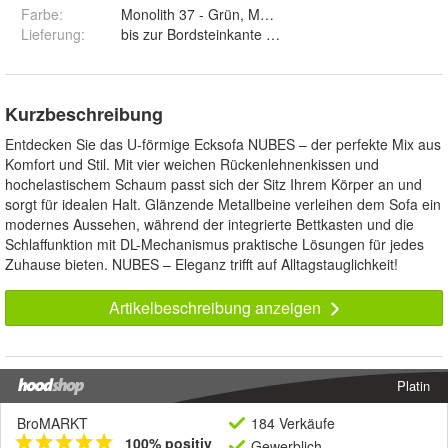
Farbe
:
Monolith 37 - Grün, Monolith 48 - Senfgelb, Monolit
Lieferung
:
bis zur Bordsteinkante und bis zur Wohnungstür
Kurzbeschreibung
Entdecken Sie das U-förmige Ecksofa NUBES – der perfekte Mix aus
Komfort und Stil. Mit vier weichen Rückenlehnenkissen und
hochelastischem Schaum passt sich der Sitz Ihrem Körper an und
sorgt für idealen Halt. Glänzende Metallbeine verleihen dem Sofa ein
modernes Aussehen, während der integrierte Bettkasten und die
Schlaffunktion mit DL-Mechanismus praktische Lösungen für jedes
Zuhause bieten. NUBES – Eleganz trifft auf Alltagstauglichkeit!
Artikelbeschreibung anzeigen
Platin
BroMARKT
184 Verkäufe
100% positiv
Gewerblich