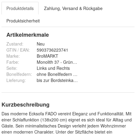
Produktdetails
Zahlung, Versand & Rückgabe
Produktsicherheit
Artikelmerkmale
Zustand:
Neu
GTIN / EAN:
5903736223741
Marke:
BroMARKT
Farbe
:
Seite
:
Links und Rechts
Bonellfedern
:
ohne Bonellfedern und mit Bonellfedern
Lieferung
:
bis zur Bordsteinkante und bis zur Wohnungstür
Kurzbeschreibung
Das moderne Ecksofa FADO vereint Eleganz und Funktionalität. Mit
einer Schlaffunktion (138x200 cm) eignet es sich ideal für Alltag und
Gäste. Sein minimalistisches Design verleiht jedem Wohnzimmer
einen modernen Charakter. Unter der Sitzfläche bietet ein