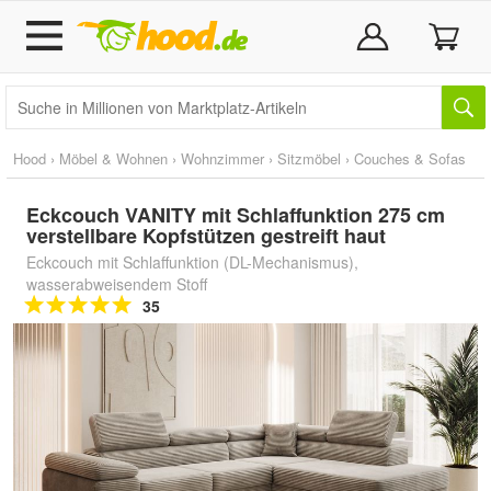
Hood
›
Möbel & Wohnen
›
Wohnzimmer
›
Sitzmöbel
›
Couches & Sofas
Eckcouch VANITY mit Schlaffunktion 275 cm
verstellbare Kopfstützen gestreift haut
Eckcouch mit Schlaffunktion (DL-Mechanismus),
wasserabweisendem Stoff
35