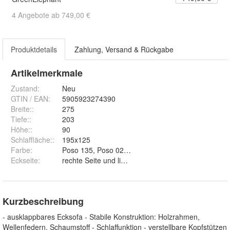
4 Angebote ab 749,00 €
Produktdetails
Zahlung, Versand & Rückgabe
Artikelmerkmale
Zustand:
Neu
GTIN / EAN:
5905923274390
Breite:
:
275
Tiefe:
:
203
Höhe:
:
90
Schlaffläche:
:
195x125
Farbe
:
Poso 135, Poso 02, Abriamo 04, Poso 110, Poso 0
Eckseite
:
rechte Seite und linke Seite
Kurzbeschreibung
- ausklappbares Ecksofa - Stabile Konstruktion: Holzrahmen,
Wellenfedern, Schaumstoff - Schlaffunktion - verstellbare Kopfstützen