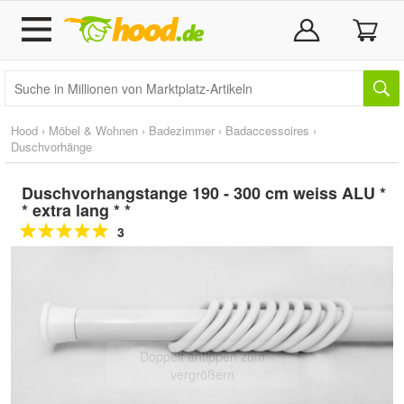
Hood
›
Möbel & Wohnen
›
Badezimmer
›
Badaccessoires
›
Duschvorhänge
Duschvorhangstange 190 - 300 cm weiss ALU *
* extra lang * *
3
Doppelt antippen zum
vergrößern