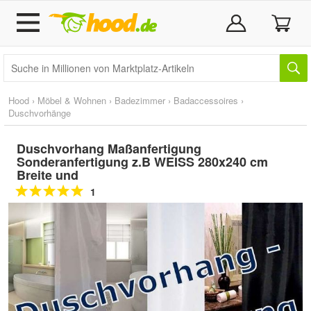
Hood
›
Möbel & Wohnen
›
Badezimmer
›
Badaccessoires
›
Duschvorhänge
Duschvorhang Maßanfertigung
Sonderanfertigung z.B WEISS 280x240 cm
Breite und
1