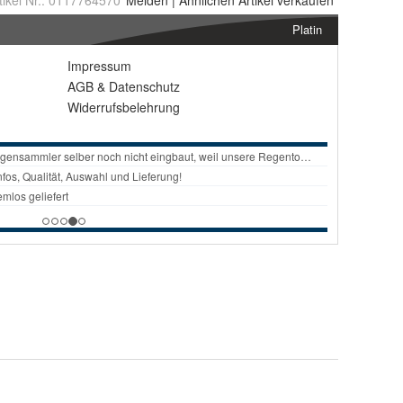
tikel Nr.:
0117764570
Melden
|
Ähnlichen
Artikel verkaufen
Platin
Impressum
AGB
&
Datenschutz
Widerrufsbelehrung