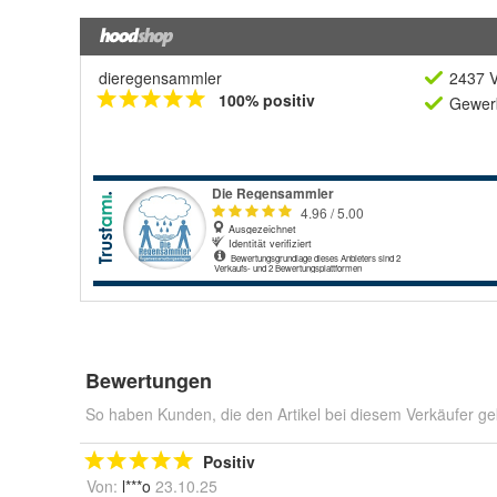
dieregensammler
2437 V
100% positiv
Gewerb
Bewertungen
So haben Kunden, die den Artikel bei diesem Verkäufer ge
Positiv
Von:
l***o
23.10.25