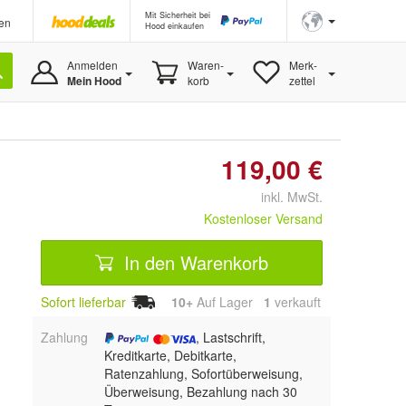
Mit Sicherheit bei
en
Hood einkaufen
Anmelden
Waren-
Merk-
Mein Hood
korb
zettel
119,00 €
inkl. MwSt.
Kostenloser Versand
In den Warenkorb
Sofort lieferbar
10+
Auf Lager
1
 verkauft
Zahlung
, Lastschrift,
Kreditkarte, Debitkarte,
Ratenzahlung, Sofortüberweisung,
Überweisung, Bezahlung nach 30