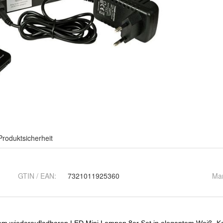
Produktsicherheit
GTIN / EAN:
7321011925360
Ma