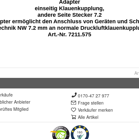
Ar
rkäufe
0170-47 27 977
lich
er Anbieter
Frage stellen
rüft
es Mitglied
Verkäufer merken
Alle Artikel
160