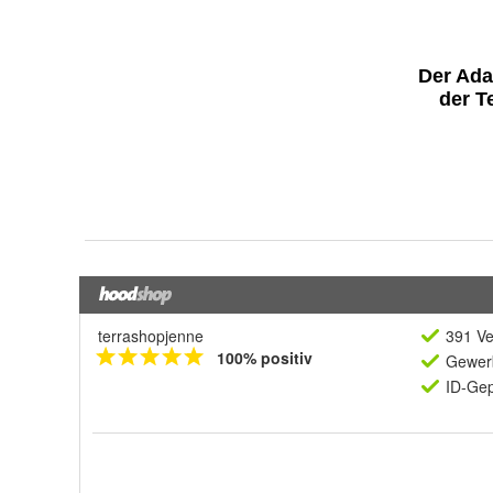
terrashopjenne
391 Ve
100% positiv
Gewerb
ID-Gep