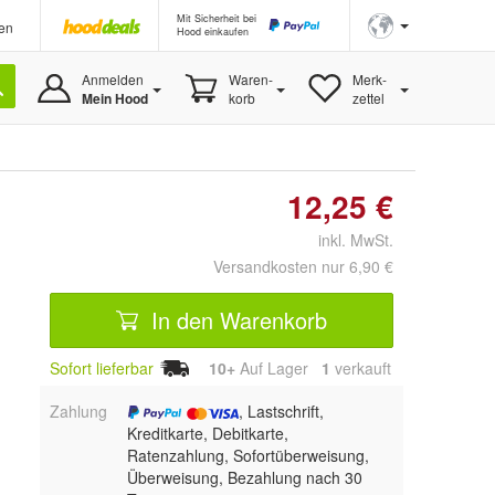
Mit Sicherheit bei
en
Hood einkaufen
Anmelden
Waren-
Merk-
Mein Hood
korb
zettel
12,25 €
inkl. MwSt.
Versandkosten nur 6,90 €
In den Warenkorb
Sofort lieferbar
10+
Auf Lager
1
 verkauft
Zahlung
, Lastschrift,
Kreditkarte, Debitkarte,
Ratenzahlung, Sofortüberweisung,
Überweisung, Bezahlung nach 30