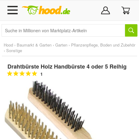
Hood
›
Baumarkt & Garten
›
Garten
›
Pflanzenpflege, Boden und Zubehör
›
Sonstige
Drahtbürste Holz Handbürste 4 oder 5 Reihig
1