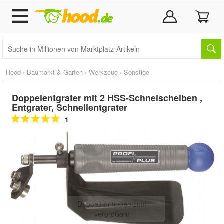
Hood
›
Baumarkt & Garten
›
Werkzeug
›
Sonstige
Doppelentgrater mit 2 HSS-Schneischeiben ,
Entgrater, Schnellentgrater
1
Doppelt antippen zum
vergrößern