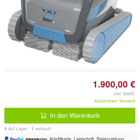
Doppelt antippen zum
vergrößern
1.900,00 €
inkl. MwSt.
Kostenloser Versand
In den Warenkorb
4
Auf Lager
1
 verkauft
,
, Kreditkarte, Lastschrift, Ratenzahlung,