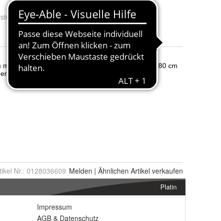
steller Nr.:
0196388444038
tikel Nr.:
0128036609
Melden
|
Ähnlichen
Artikel verkaufen
Platin
Impressum
AGB
&
Datenschutz