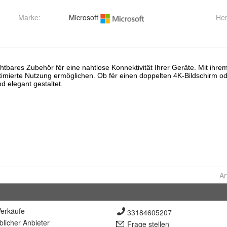
Marke:
Microsoft
Her
Ar
erkäufe
33184605207
lich
er Anbieter
Frage stellen