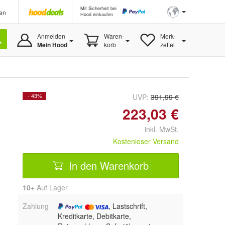
Mit Sicherheit bei
en
Hood einkaufen
Anmelden
Waren-
Merk-
Mein Hood
korb
zettel
- 43%
UVP:
391,99 €
223,03 €
inkl. MwSt.
Kostenloser Versand
In den Warenkorb
10+
Auf Lager
Zahlung
, Lastschrift,
Kreditkarte, Debitkarte,