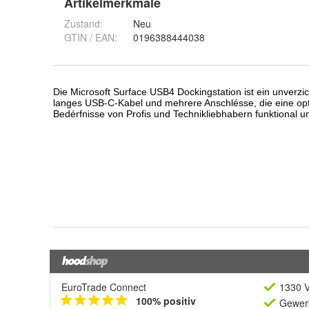
Artikelmerkmale
Zustand:
Neu
GTIN / EAN:
0196388444038
EuroTrade Connect
1330 V
100% positiv
Gewerb