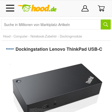
Hood
›
Computer
›
Notebook-Zubehör
›
Dockingmodule
Dockingstation Lenovo ThinkPad USB-C